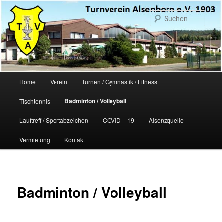
Zum
primären
Such
Inhalt
springen
Hauptmenü
Home
Verein
Turnen / Gymnastik / Fitness
Badminton / Volleyball
Tischtennis
Lauftreff / Sportabzeichen
COVID – 19
Alsenzquelle
Vermietung
Kontakt
Badminton / Volleyball