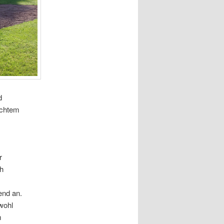
d
echtem
r
ch
end an.
wohl
m