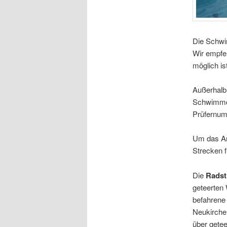
Die Schwi
Wir empfe
möglich ist
Außerhalb 
Schwimmdis
Prüfernum
Um das An
Strecken 
Die
Radst
geteerten 
befahrene 
Neukirche
über gete