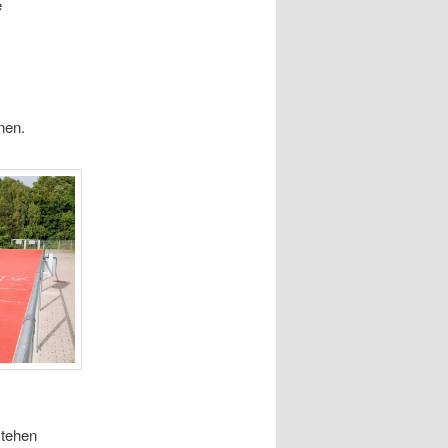
e
nen.
stehen