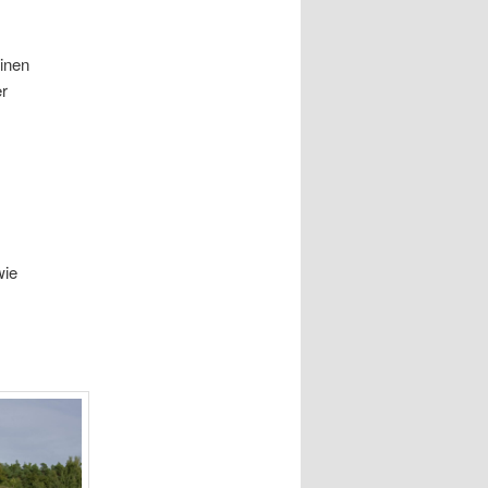
inen
er
wie