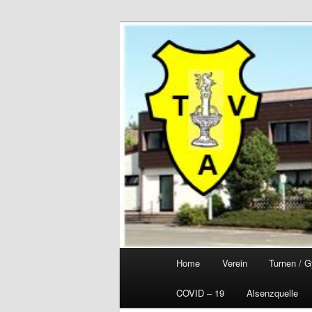
Zum
primären
Inhalt
springen
Hauptmenü
Home
Verein
Turnen / G
COVID – 19
Alsenzquelle