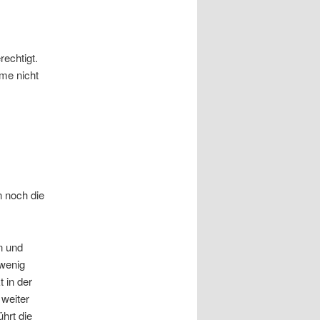
echtigt.
me nicht
 noch die
n und
 wenig
 in der
weiter
hrt die