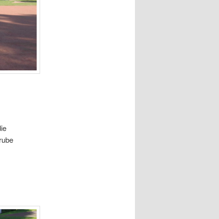
ie
rube