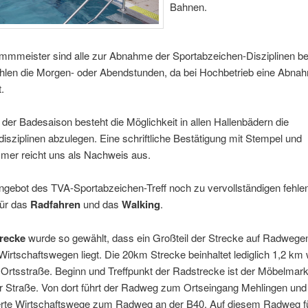
Bahnen.
mmmeister sind alle zur Abnahme der Sportabzeichen-Disziplinen ber
hlen die Morgen- oder Abendstunden, da bei Hochbetrieb eine Abnah
.
der Badesaison besteht die Möglichkeit in allen Hallenbädern die
ziplinen abzulegen. Eine schriftliche Bestätigung mit Stempel und
mer reicht uns als Nachweis aus.
gebot des TVA-Sportabzeichen-Treff noch zu vervollständigen fehlen
für das
Radfahren
und das
Walking
.
recke
wurde so gewählt, dass ein Großteil der Strecke auf Radwege
Wirtschaftswegen liegt. Die 20km Strecke beinhaltet lediglich 1,2 km
Ortsstraße. Beginn und Treffpunkt der Radstrecke ist der Möbelmarkt
r Straße. Von dort führt der Radweg zum Ortseingang Mehlingen und 
erte Wirtschaftswege zum Radweg an der B40. Auf diesem Radweg fü