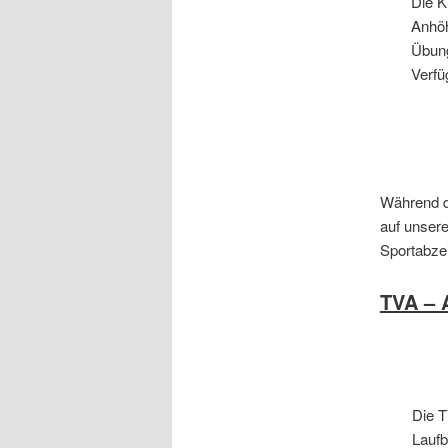
Die K
Anhöh
Übung
Verfü
Während de
auf unsere
Sportabzei
TVA – 
Die T
Laufb