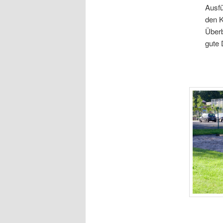
Ausfü
den K
Überb
gute 