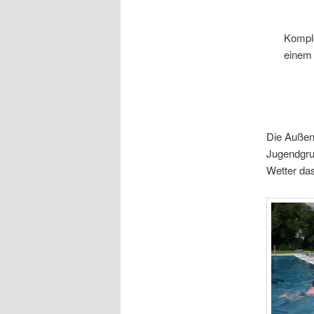
Komple
einem 
Die Außena
Jugendgru
Wetter das