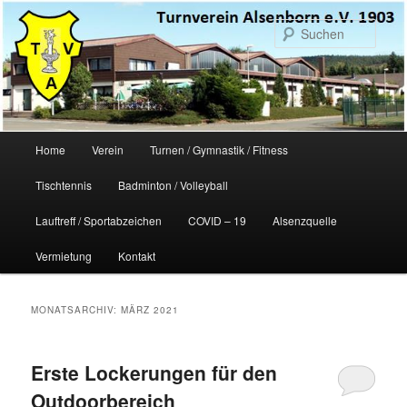
Zum
Zum
primären
sekundären
Such
Inhalt
Inhalt
springen
springen
Hauptmenü
Home
Verein
Turnen / Gymnastik / Fitness
Tischtennis
Badminton / Volleyball
Lauftreff / Sportabzeichen
COVID – 19
Alsenzquelle
Vermietung
Kontakt
MONATSARCHIV:
MÄRZ 2021
Erste Lockerungen für den
Outdoorbereich