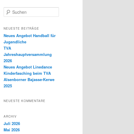
S
u
c
h
NEUESTE BEITRÄGE
e
Neues Angebot Handball für
n
Jugendliche
TVA
Jahreshauptversammlung
2026
Neues Angebot Linedance
Kinderfasching beim TVA
Alsenborner Bajasse-Kerwe
2025
NEUESTE KOMMENTARE
ARCHIV
Juli 2026
Mai 2026