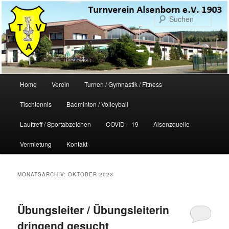
Zum
Zum
primären
sekundären
Such
Inhalt
Inhalt
springen
springen
Hauptmenü
Home
Verein
Turnen / Gymnastik / Fitness
Tischtennis
Badminton / Volleyball
Lauftreff / Sportabzeichen
COVID – 19
Alsenzquelle
Vermietung
Kontakt
MONATSARCHIV:
OKTOBER 2023
Übungsleiter / Übungsleiterin
dringend gesucht